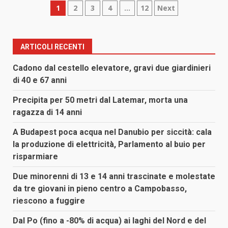
Paginazione
1
2
3
4
…
12
Next
degli
articoli
ARTICOLI RECENTI
Cadono dal cestello elevatore, gravi due giardinieri
di 40 e 67 anni
Precipita per 50 metri dal Latemar, morta una
ragazza di 14 anni
A Budapest poca acqua nel Danubio per siccità: cala
la produzione di elettricità, Parlamento al buio per
risparmiare
Due minorenni di 13 e 14 anni trascinate e molestate
da tre giovani in pieno centro a Campobasso,
riescono a fuggire
Dal Po (fino a -80% di acqua) ai laghi del Nord e del