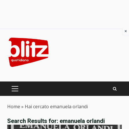
×
Skip
to
content
PRIMARY
MENU
Home
»
Hai cercato emanuela orlandi
Search Results for:
emanuela orlandi