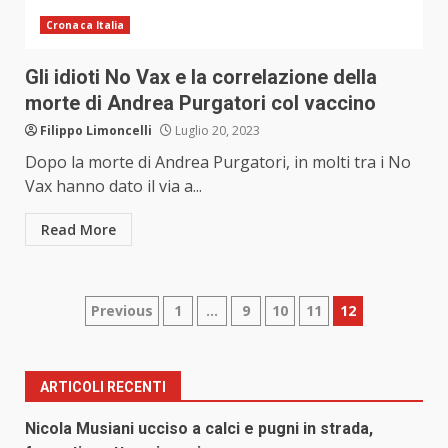
Cronaca Italia
Gli idioti No Vax e la correlazione della
morte di Andrea Purgatori col vaccino
Filippo Limoncelli
Luglio 20, 2023
Dopo la morte di Andrea Purgatori, in molti tra i No
Vax hanno dato il via a...
Read More
Paginazione
Previous
1
…
9
10
11
12
degli
articoli
ARTICOLI RECENTI
Nicola Musiani ucciso a calci e pugni in strada,