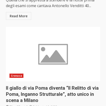
Quella che si appresta a scendere è la notte prima
degli esami come cantava Antonello Venditti 40...
Read More
Cronaca
Il giallo di via Poma diventa “Il Relitto di via
Poma, Inganno Strutturale”, atto unico in
scena a Milano