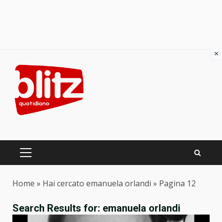
×
Skip
to
content
PRIMARY
MENU
Home
»
Hai cercato emanuela orlandi
»
Pagina 12
Search Results for:
emanuela orlandi