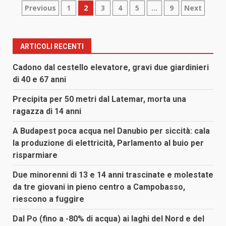
Paginazione
Previous
1
2
3
4
5
…
9
Next
degli
articoli
ARTICOLI RECENTI
Cadono dal cestello elevatore, gravi due giardinieri
di 40 e 67 anni
Precipita per 50 metri dal Latemar, morta una
ragazza di 14 anni
A Budapest poca acqua nel Danubio per siccità: cala
la produzione di elettricità, Parlamento al buio per
risparmiare
Due minorenni di 13 e 14 anni trascinate e molestate
da tre giovani in pieno centro a Campobasso,
riescono a fuggire
Dal Po (fino a -80% di acqua) ai laghi del Nord e del