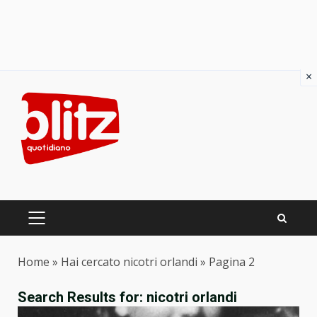
×
Skip
to
content
PRIMARY
MENU
Home
»
Hai cercato nicotri orlandi
»
Pagina 2
Search Results for:
nicotri orlandi