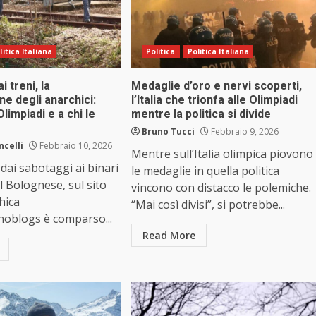
litica Italiana
Politica
Politica Italiana
 treni, la
Medaglie d’oro e nervi scoperti,
ne degli anarchici:
l’Italia che trionfa alle Olimpiadi
limpiadi e a chi le
mentre la politica si divide
Bruno Tucci
Febbraio 9, 2026
ncelli
Febbraio 10, 2026
Mentre sull’Italia olimpica piovono
 dai sabotaggi ai binari
le medaglie in quella politica
el Bolognese, sul sito
vincono con distacco le polemiche.
hica
“Mai così divisi”, si potrebbe...
noblogs è comparso...
Read More