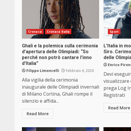
Cronaca
Cronaca Italia
Sport
Ghali e la polemica sulla cerimonia
L’Italia in 
d’apertura delle Olimpiadi: “So
Siro. Cerimo
perché non potrò cantare l’inno
delle Olimpia
d’Italia”
Enrico Piron
Filippo Limoncelli
Febbraio 6, 2026
Devi eseguir
Alla vigilia della cerimonia
visualizzare
inaugurale delle Olimpiadi invernali
prega Log I
di Milano Cortina, Ghali rompe il
Registrati
silenzio e affida...
Read More
Read More