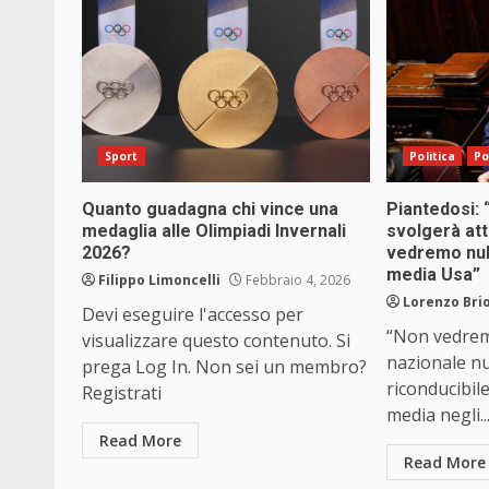
Sport
Politica
Po
Quanto guadagna chi vince una
Piantedosi: 
medaglia alle Olimpiadi Invernali
svolgerà att
2026?
vedremo null
media Usa”
Filippo Limoncelli
Febbraio 4, 2026
Lorenzo Brio
Devi eseguire l'accesso per
“Non vedremo
visualizzare questo contenuto. Si
nazionale nu
prega Log In. Non sei un membro?
riconducibile
Registrati
media negli..
Read More
Read More