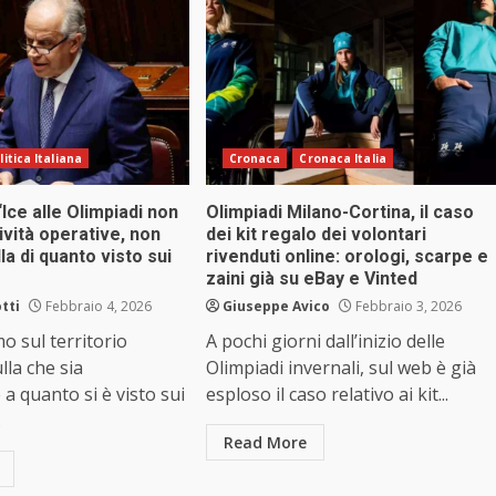
litica Italiana
Cronaca
Cronaca Italia
“Ice alle Olimpiadi non
Olimpiadi Milano-Cortina, il caso
ività operative, non
dei kit regalo dei volontari
a di quanto visto sui
rivenduti online: orologi, scarpe e
zaini già su eBay e Vinted
tti
Febbraio 4, 2026
Giuseppe Avico
Febbraio 3, 2026
 sul territorio
A pochi giorni dall’inizio delle
lla che sia
Olimpiadi invernali, sul web è già
 a quanto si è visto sui
esploso il caso relativo ai kit...
.
Read More