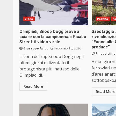
Video
Politica
Po
Olimpiadi, Snoop Dogg prova a
Sabotaggio ai
sciare con la campionessa Picabo
rivendicazio
Street: il video virale
“Fuoco alle O
produce”
Giuseppe Avico
Febbraio 10, 2026
Filippo Limo
L’icona del rap Snoop Dogg negli
A due giorni
ultimi giorni è diventato il
ferroviari n
protagonista più inatteso delle
d’area anarc
Olimpiadi di...
sottobosko.
Read More
Read More