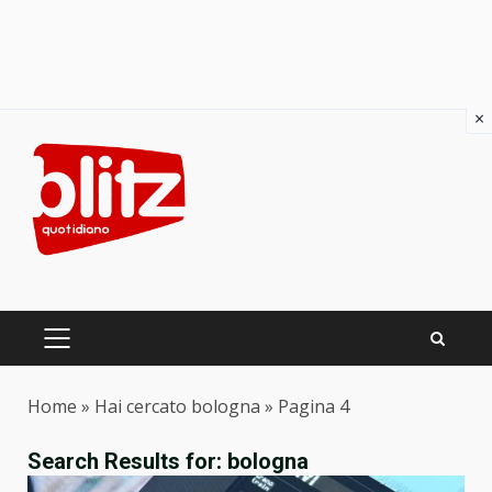
×
Skip
to
content
PRIMARY
MENU
Home
»
Hai cercato bologna
»
Pagina 4
Search Results for:
bologna