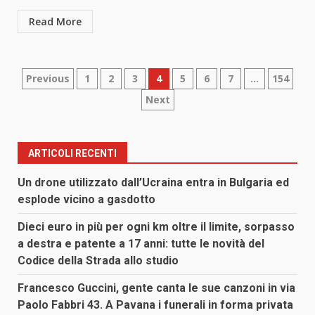
Read More
Paginazione
Previous
1
2
3
4
5
6
7
…
154
Next
degli
articoli
ARTICOLI RECENTI
Un drone utilizzato dall’Ucraina entra in Bulgaria ed
esplode vicino a gasdotto
Dieci euro in più per ogni km oltre il limite, sorpasso
a destra e patente a 17 anni: tutte le novità del
Codice della Strada allo studio
Francesco Guccini, gente canta le sue canzoni in via
Paolo Fabbri 43. A Pavana i funerali in forma privata