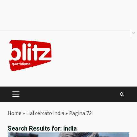
×
Skip
to
content
PRIMARY
MENU
Home
»
Hai cercato india
»
Pagina 72
Search Results for:
india