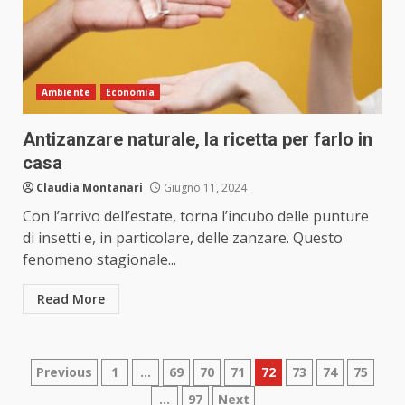
Ambiente
Economia
Antizanzare naturale, la ricetta per farlo in
casa
Claudia Montanari
Giugno 11, 2024
Con l’arrivo dell’estate, torna l’incubo delle punture
di insetti e, in particolare, delle zanzare. Questo
fenomeno stagionale...
Read More
Paginazione
Previous
1
…
69
70
71
72
73
74
75
…
97
Next