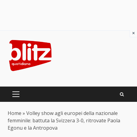
×
Skip
to
content
PRIMARY
MENU
Home
»
Volley show agli europei della nazionale
femminile: battuta la Svizzera 3-0, ritrovate Paola
Egonu e la Antropova