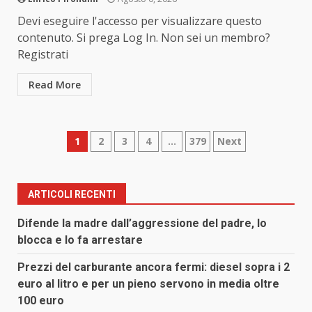
Devi eseguire l'accesso per visualizzare questo
contenuto. Si prega Log In. Non sei un membro?
Registrati
Read More
Paginazione
1
2
3
4
…
379
Next
degli
articoli
ARTICOLI RECENTI
Difende la madre dall’aggressione del padre, lo
blocca e lo fa arrestare
Prezzi del carburante ancora fermi: diesel sopra i 2
euro al litro e per un pieno servono in media oltre
100 euro