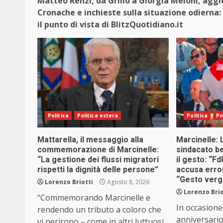
Matteo Renzi, da Grillo a Giorgia Meloni, aggi
Cronache e inchieste sulla situazione odierna: 
il punto di vista di BlitzQuotidiano.it
Politica
Politica estera
Politica
Po
Mattarella, il messaggio alla
Marcinelle: 
commemorazione di Marcinelle:
sindacato be
“La gestione dei flussi migratori
il gesto: “Fd
rispetti la dignità delle persone”
accusa erro
“Gesto ver
Lorenzo Briotti
Agosto 8, 2026
Lorenzo Brio
“Commemorando Marcinelle e
In occasione
rendendo un tributo a coloro che
anniversario
vi perirono – come in altri luttuosi