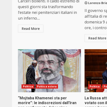
Carceri bollenti. Il caldo estremo di
Lorenzo Brio
questi giorni sta trasformando
Il governo 
l’estate nei penitenziari italiani in
all’Italia di
un inferno....
domenica 9 a
ore, i controll
Read More
Read More
Politica
Politica estera
Politica
Po
“Mojtaba Khamenei sta per
La Russa at
morire”: le indiscrezioni dall’Iran
votato con il