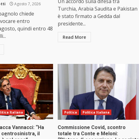
Un accordo sulla difesa tra
tti
Agosto 7, 2026
Turchia, Arabia Saudita e Pakistan
spagnolo chiede
è stato firmato a Gedda dal
 revocare entro
presidente...
gosto, quindi entro 48
i...
Read More
litica Italiana
Politica
Politica Italiana
tacca Vannacci: “Ha
Commissione Covid, scontro
 centrosinistra, il
totale tra Conte e Meloni: