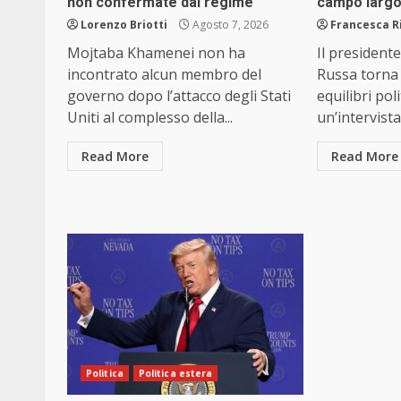
non confermate dal regime
campo largo
Lorenzo Briotti
Agosto 7, 2026
Francesca R
Mojtaba Khamenei non ha
Il president
incontrato alcun membro del
Russa torna 
governo dopo l’attacco degli Stati
equilibri polit
Uniti al complesso della...
un’intervista.
Read More
Read More
Politica
Politica estera