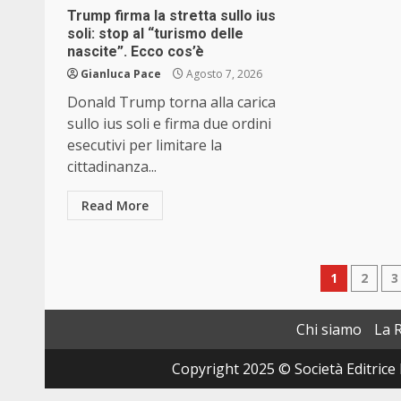
Trump firma la stretta sullo ius
soli: stop al “turismo delle
nascite”. Ecco cos’è
Gianluca Pace
Agosto 7, 2026
Donald Trump torna alla carica
sullo ius soli e firma due ordini
esecutivi per limitare la
cittadinanza...
Read More
Pagin
1
2
3
degli
Chi siamo
La 
articol
Copyright 2025 © Società Editrice 