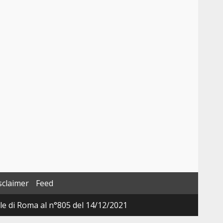
sclaimer
Feed
ale di Roma al n°805 del 14/12/2021