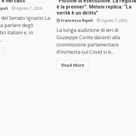
 è nel caos”
“Plotone di esecuzione. La regista
è la premier”. Meloni replica: “La
ipoli
Agosto 7, 2026
verità è un diritto”
e del Senato Ignazio La
Francesca Ripoli
Agosto 7, 2026
a parlare degli
La lunga audizione di ieri di
ici italiani e, in
Giuseppe Conte davanti alla
..
commissione parlamentare
d’inchiesta sul Covid si è...
Read More