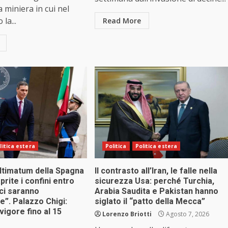
a miniera in cui nel
la...
Read More
litica estera
Politica
Politica estera
ltimatum della Spagna
Il contrasto all’Iran, le falle nella
iaprite i confini entro
sicurezza Usa: perché Turchia,
ci saranno
Arabia Saudita e Pakistan hanno
”. Palazzo Chigi:
siglato il “patto della Mecca”
 vigore fino al 15
Lorenzo Briotti
Agosto 7, 2026