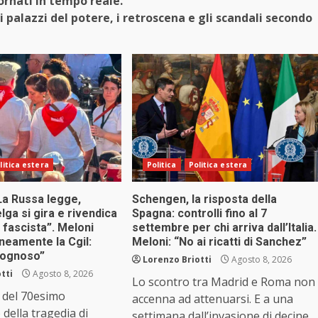
ornati in tempo reale.
i palazzi del potere, i retroscena e gli scandali secondo
litica estera
Politica
Politica estera
La Russa legge,
Schengen, la risposta della
lga si gira e rivendica
Spagna: controlli fino al 7
I fascista”. Meloni
settembre per chi arriva dall’Italia.
neamente la Cgil:
Meloni: “No ai ricatti di Sanchez”
gognoso”
Lorenzo Briotti
Agosto 8, 2026
tti
Agosto 8, 2026
Lo scontro tra Madrid e Roma non
 del 70esimo
accenna ad attenuarsi. E a una
 della tragedia di
settimana dall’invasione di decine...