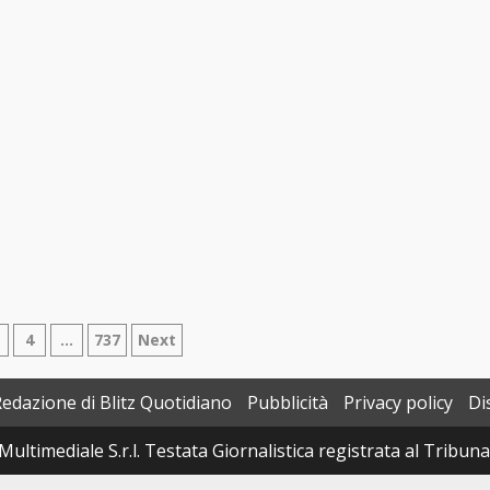
azione
4
…
737
Next
Redazione di Blitz Quotidiano
Pubblicità
Privacy policy
Di
i
Multimediale S.r.l. Testata Giornalistica registrata al Tribun