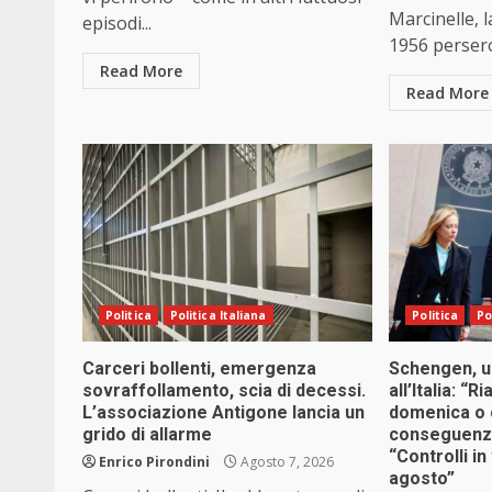
Marcinelle, l
episodi...
1956 persero 
Read More
Read More
Politica
Politica Italiana
Politica
Po
Carceri bollenti, emergenza
Schengen, u
sovraffollamento, scia di decessi.
all’Italia: “R
L’associazione Antigone lancia un
domenica o 
grido di allarme
conseguenze
“Controlli in
Enrico Pirondini
Agosto 7, 2026
agosto”