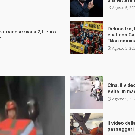
una lettera 
Agosto 5, 20
Delmastro, 
 service arriva a 2,1 euro.
chat con Car
e
“Non nomina
Agosto 5, 20
Cina, il vid
evita un ma
Agosto 5, 20
Il video del
passeggeri f