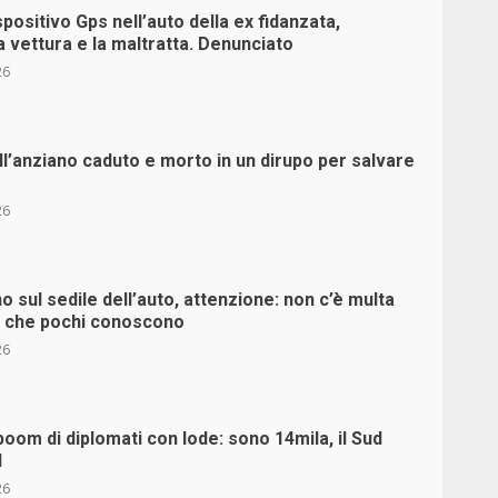
positivo Gps nell’auto della ex fidanzata,
 vettura e la maltratta. Denunciato
26
ll’anziano caduto e morto in un dirupo per salvare
26
sul sedile dell’auto, attenzione: non c’è multa
io che pochi conoscono
26
boom di diplomati con lode: sono 14mila, il Sud
d
26