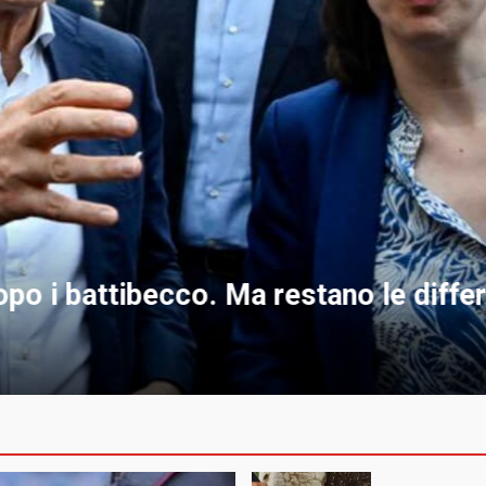
a Procura l’acquisizione delle chat 
n nominate più Borsellino”