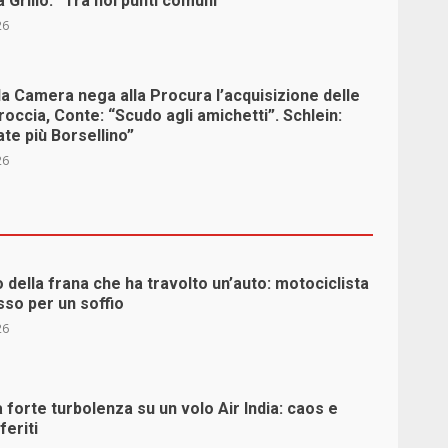
a Grillo: “Tra noi punti comuni”
26
la Camera nega alla Procura l’acquisizione delle
occia, Conte: “Scudo agli amichetti”. Schlein:
te più Borsellino”
26
eo della frana che ha travolto un’auto: motociclista
sso per un soffio
26
la forte turbolenza su un volo Air India: caos e
eriti