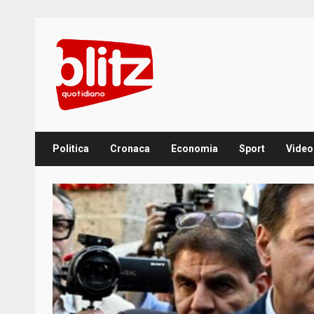
Skip
to
content
Politica
Cronaca
Economia
Sport
Video