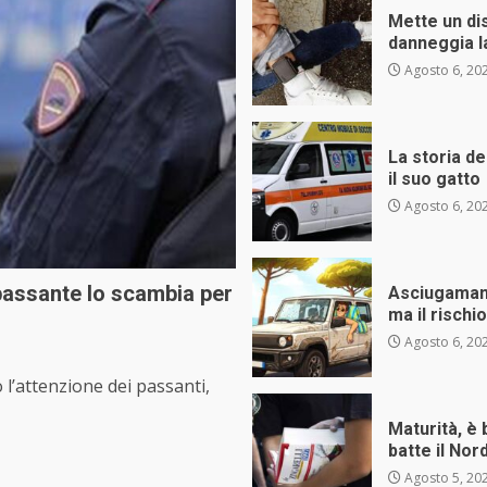
Mette un dis
danneggia la
Agosto 6, 20
La storia de
il suo gatto
Agosto 6, 20
 passante lo scambia per
Asciugamano 
ma il risch
Agosto 6, 20
l’attenzione dei passanti,
Maturità, è 
batte il Nor
Agosto 5, 20