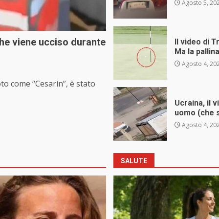
Agosto 5, 20
che viene ucciso durante
Il video di 
Ma la palli
Agosto 4, 20
to come “Cesarín”, è stato
Ucraina, il 
uomo (che 
Agosto 4, 20
SALUTE