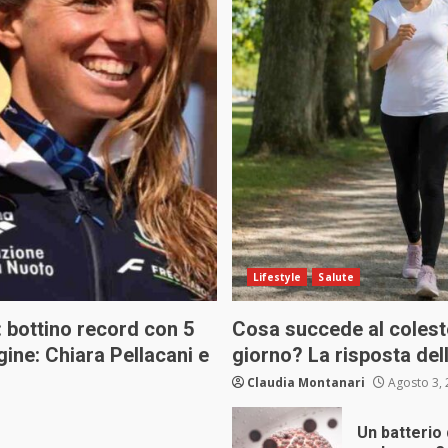
Lifestyle
Salute
i: bottino record con 5
Cosa succede al coleste
egine: Chiara Pellacani e
giorno? La risposta del
Claudia Montanari
Agosto 3, 
Un batterio 