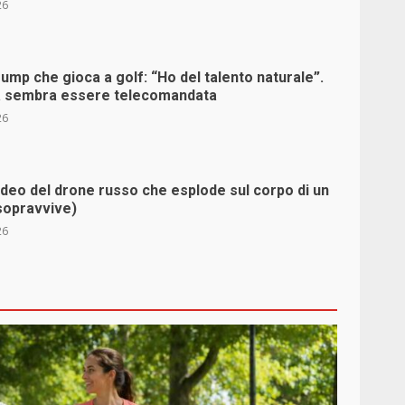
26
Trump che gioca a golf: “Ho del talento naturale”.
na sembra essere telecomandata
26
video del drone russo che esplode sul corpo di un
sopravvive)
26