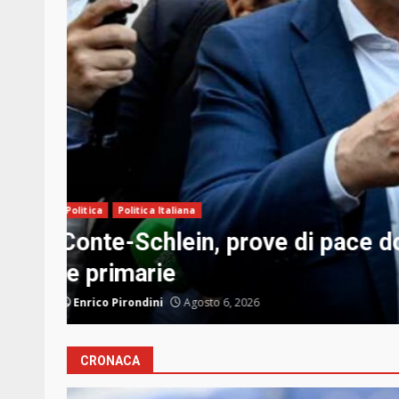
Politica
Politica Italiana
eo e
Delmastro, la Camera nega all
agli amichetti”. Schlein: “No
Lorenzo Briotti
Agosto 5, 2026
CRONACA