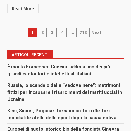
Read More
Paginazione
1
2
3
4
…
718
Next
degli
articoli
ARTICOLI RECENTI
È morto Francesco Guccini: addio a uno dei più
grandi cantautori e intellettuali italiani
Russia, lo scandalo delle “vedove nere”: matrimoni
fittizi per incassare i risarcimenti dei mariti uccisi in
Ucraina
Kimi, Sinner, Pogacar: tornano sotto i riflettori
mondiali le stelle dello sport dopo la pausa estiva
Europei di nuoto: storico bis della fondista Ginevra