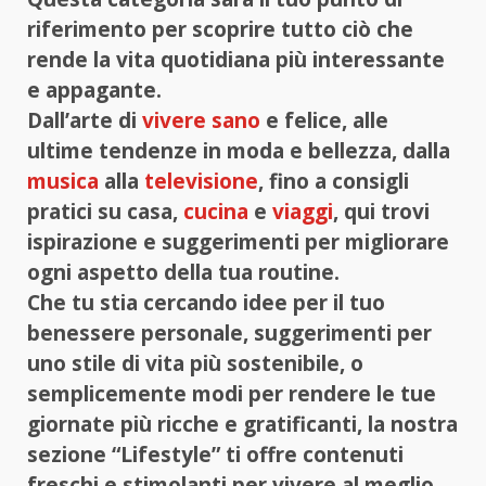
riferimento per scoprire tutto ciò che
rende la vita quotidiana più interessante
e appagante.
Dall’arte di
vivere sano
e felice, alle
ultime tendenze in moda e bellezza, dalla
musica
alla
televisione
, fino a consigli
pratici su casa,
cucina
e
viaggi
, qui trovi
ispirazione e suggerimenti per migliorare
ogni aspetto della tua routine.
Che tu stia cercando idee per il tuo
benessere personale, suggerimenti per
uno stile di vita più sostenibile, o
semplicemente modi per rendere le tue
giornate più ricche e gratificanti, la nostra
sezione “Lifestyle” ti offre contenuti
freschi e stimolanti per vivere al meglio