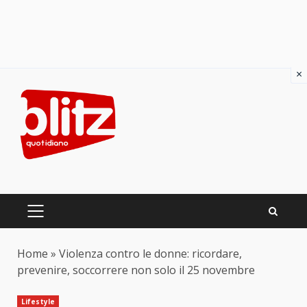
×
Skip
to
content
PRIMARY
MENU
Home
»
Violenza contro le donne: ricordare,
prevenire, soccorrere non solo il 25 novembre
Lifestyle