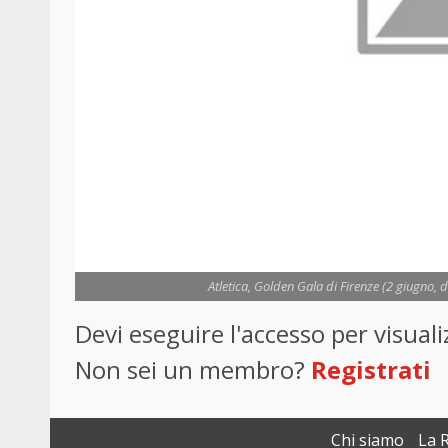
Atletica, Golden Gala di Firenze (2 giugno, da
Devi eseguire l'accesso per visua
Non sei un membro?
Registrati
Chi siamo
La 