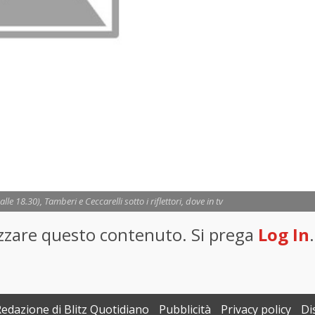
lle 18.30), Tamberi e Ceccarelli sotto i riflettori, dove in tv
lizzare questo contenuto. Si prega
Log In
.
Redazione di Blitz Quotidiano
Pubblicità
Privacy policy
Di