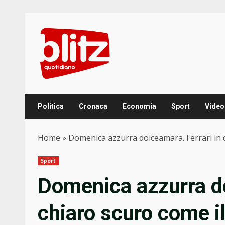
Skip
to
content
Politica
Cronaca
Economia
Sport
Video
Home
»
Domenica azzurra dolceamara. Ferrari in ch
Sport
Domenica azzurra do
chiaro scuro come il