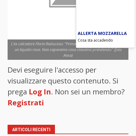
ALLERTA MOZZARELLA
Cosa sta accadendo
L'ex calciatore Florin Raducioiu: "Prima delle partite facevo flebo con
un liquido rosa. Non sapevamo cosa stavamo prendendo" (foto
Ansa)
Devi eseguire l'accesso per
visualizzare questo contenuto. Si
prega
Log In
. Non sei un membro?
Registrati
ARTICOLI RECENTI