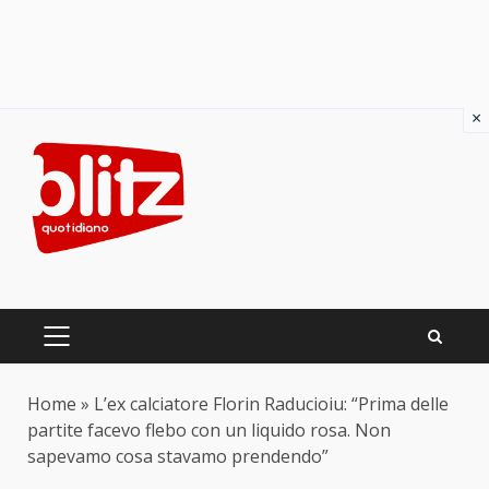
×
Skip
to
content
PRIMARY
MENU
Home
»
L’ex calciatore Florin Raducioiu: “Prima delle
partite facevo flebo con un liquido rosa. Non
sapevamo cosa stavamo prendendo”