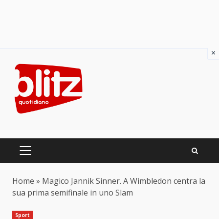
×
Skip
to
content
PRIMARY
MENU
Home
»
Magico Jannik Sinner. A Wimbledon centra la
sua prima semifinale in uno Slam
Sport