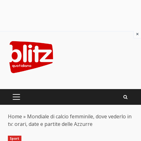
×
Skip
to
content
PRIMARY
MENU
Home
»
Mondiale di calcio femminile, dove vederlo in
tv: orari, date e partite delle Azzurre
Sport