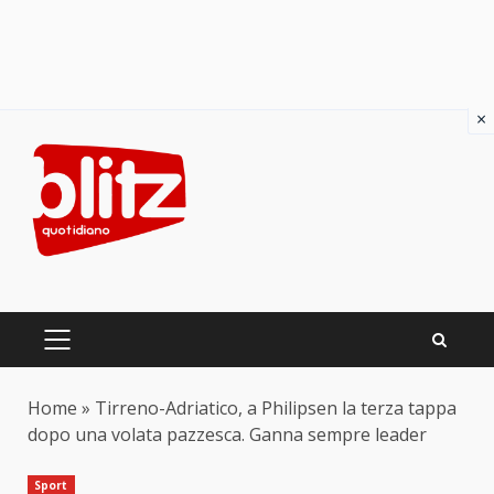
×
Skip
to
content
PRIMARY
MENU
Home
»
Tirreno-Adriatico, a Philipsen la terza tappa
dopo una volata pazzesca. Ganna sempre leader
Sport