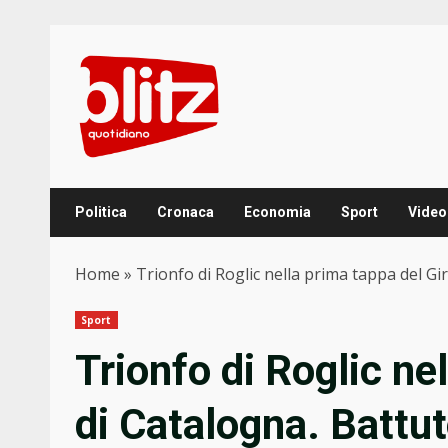
Skip
to
content
Politica
Cronaca
Economia
Sport
Video
Home
»
Trionfo di Roglic nella prima tappa del Gir
Sport
Trionfo di Roglic ne
di Catalogna. Battuto