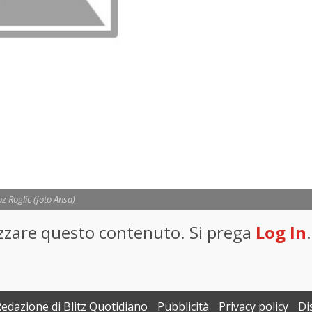
z Roglic (foto Ansa)
lizzare questo contenuto. Si prega
Log In
.
Redazione di Blitz Quotidiano
Pubblicità
Privacy policy
Di