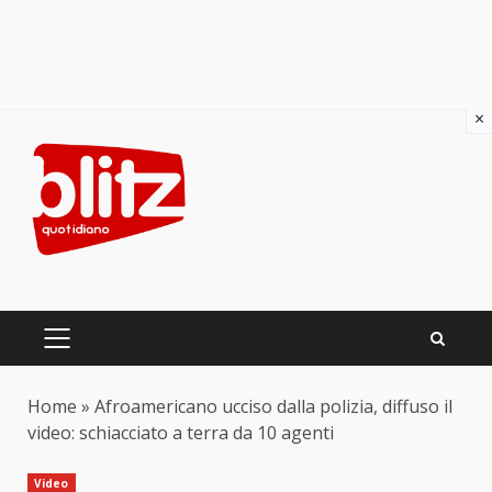
×
Skip
to
content
PRIMARY
MENU
Home
»
Afroamericano ucciso dalla polizia, diffuso il
video: schiacciato a terra da 10 agenti
Video