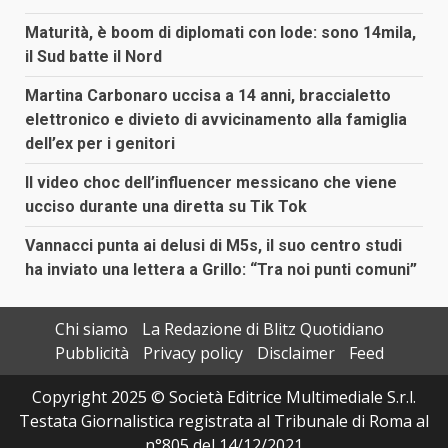
Maturità, è boom di diplomati con lode: sono 14mila,
il Sud batte il Nord
Martina Carbonaro uccisa a 14 anni, braccialetto
elettronico e divieto di avvicinamento alla famiglia
dell’ex per i genitori
Il video choc dell’influencer messicano che viene
ucciso durante una diretta su Tik Tok
Vannacci punta ai delusi di M5s, il suo centro studi
ha inviato una lettera a Grillo: “Tra noi punti comuni”
Chi siamo
La Redazione di Blitz Quotidiano
Pubblicità
Privacy policy
Disclaimer
Feed
Copyright 2025 © Società Editrice Multimediale S.r.l.
Testata Giornalistica registrata al Tribunale di Roma al
n°805 del 14/12/2021