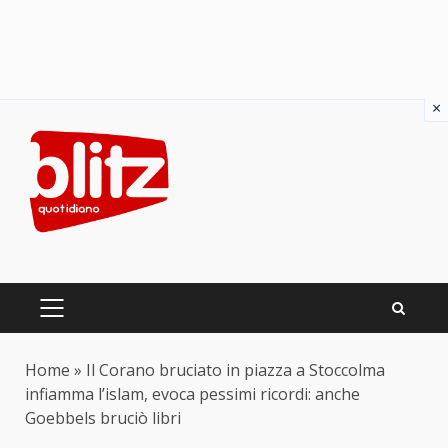
×
Skip
to
content
PRIMARY
MENU
Home
»
Il Corano bruciato in piazza a Stoccolma
infiamma l’islam, evoca pessimi ricordi: anche
Goebbels bruciò libri