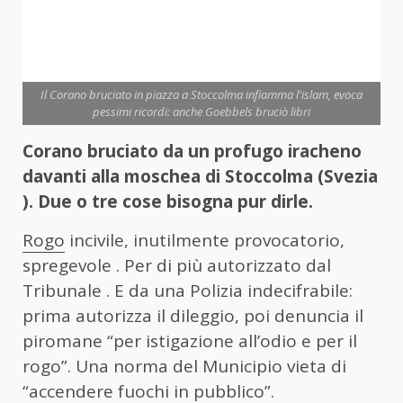
Il Corano bruciato in piazza a Stoccolma infiamma l'islam, evoca
pessimi ricordi: anche Goebbels bruciò libri
Corano bruciato da un profugo iracheno
davanti alla moschea di Stoccolma (Svezia
). Due o tre cose bisogna pur dirle.
Rogo
incivile, inutilmente provocatorio,
spregevole . Per di più autorizzato dal
Tribunale . E da una Polizia indecifrabile:
prima autorizza il dileggio, poi denuncia il
piromane “per istigazione all’odio e per il
rogo”. Una norma del Municipio vieta di
“accendere fuochi in pubblico”.