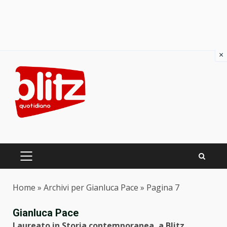
×
Skip
to
content
PRIMARY
MENU
Home
»
Archivi per Gianluca Pace
»
Pagina 7
Gianluca Pace
Laureato in Storia contemporanea, a Blitz