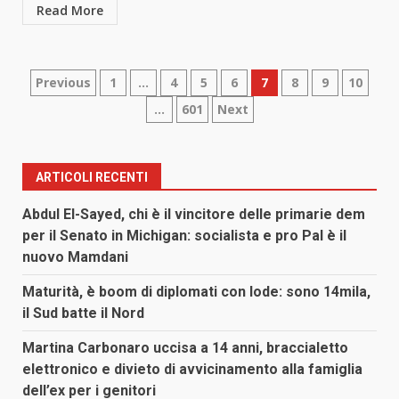
Read More
Paginazione
Previous
1
…
4
5
6
7
8
9
10
…
601
Next
degli
articoli
ARTICOLI RECENTI
Abdul El-Sayed, chi è il vincitore delle primarie dem
per il Senato in Michigan: socialista e pro Pal è il
nuovo Mamdani
Maturità, è boom di diplomati con lode: sono 14mila,
il Sud batte il Nord
Martina Carbonaro uccisa a 14 anni, braccialetto
elettronico e divieto di avvicinamento alla famiglia
dell’ex per i genitori