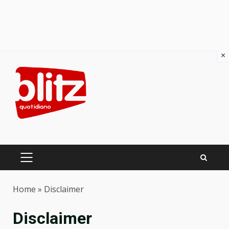
×
Skip
to
content
PRIMARY
MENU
Home
»
Disclaimer
Disclaimer