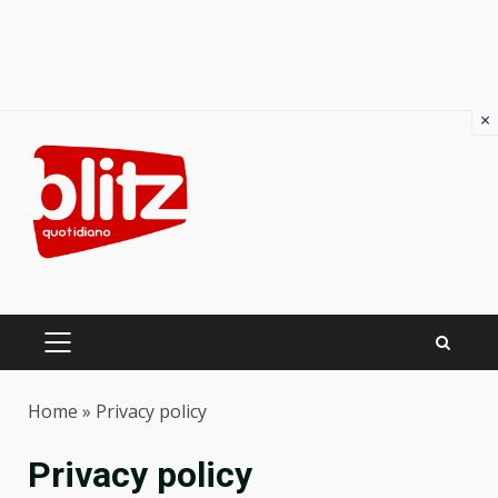
×
Skip
to
content
PRIMARY
MENU
Home
»
Privacy policy
Privacy policy