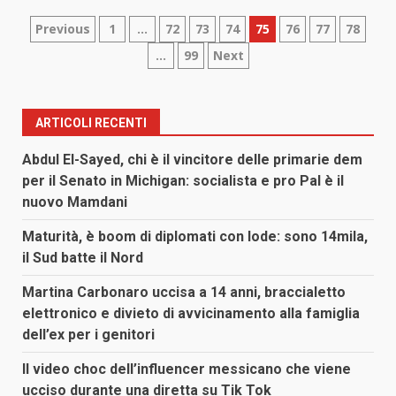
Paginazione
Previous
1
…
72
73
74
75
76
77
78
…
99
Next
degli
articoli
ARTICOLI RECENTI
Abdul El-Sayed, chi è il vincitore delle primarie dem
per il Senato in Michigan: socialista e pro Pal è il
nuovo Mamdani
Maturità, è boom di diplomati con lode: sono 14mila,
il Sud batte il Nord
Martina Carbonaro uccisa a 14 anni, braccialetto
elettronico e divieto di avvicinamento alla famiglia
dell’ex per i genitori
Il video choc dell’influencer messicano che viene
ucciso durante una diretta su Tik Tok