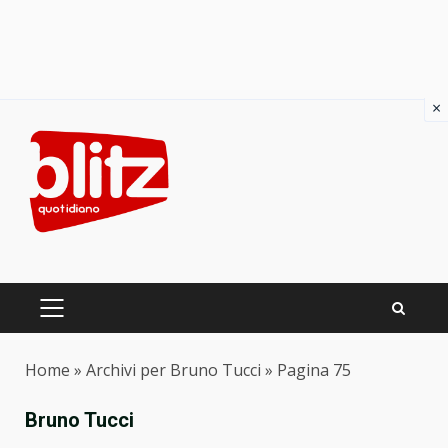
×
Skip
to
content
PRIMARY
MENU
Home
»
Archivi per Bruno Tucci
»
Pagina 75
Bruno Tucci