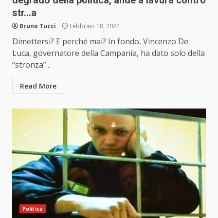
degrado della politica, andè a lavurà contro
str…a
Bruno Tucci
Febbraio 18, 2024
Dimettersi? E perché mai? In fondo, Vincenzo De
Luca, governatore della Campania, ha dato solo della
“stronza”...
Read More
Politica