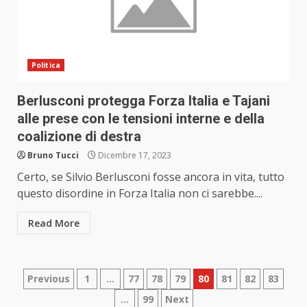
Politica
Berlusconi protegga Forza Italia e Tajani
alle prese con le tensioni interne e della
coalizione di destra
Bruno Tucci
Dicembre 17, 2023
Certo, se Silvio Berlusconi fosse ancora in vita, tutto
questo disordine in Forza Italia non ci sarebbe....
Read More
Paginazione
Previous
1
…
77
78
79
80
81
82
83
…
99
Next