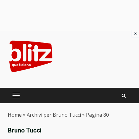
×
Skip
to
content
PRIMARY
MENU
Home
»
Archivi per Bruno Tucci
»
Pagina 80
Bruno Tucci