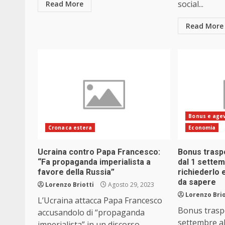
social...
Read More
Read More
Bonus e agev
Cronaca estera
Economia
Ucraina contro Papa Francesco:
Bonus traspo
“Fa propaganda imperialista a
dal 1 settem
favore della Russia”
richiederlo 
da sapere
Lorenzo Briotti
Agosto 29, 2023
Lorenzo Brio
L’Ucraina attacca Papa Francesco
Bonus traspor
accusandolo di “propaganda
settembre al
imperialista” in un discorso