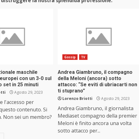
i a distruggere la nostra splendida professione.
Gossip
TV
azionale maschile
Andrea Giambruno, il compagno
 europei con un 3-0 sul
della Meloni (ancora) sotto
o set in 25 minuti
attacco: “Se eviti di ubriacarti non
ti stuprano”
tti
Agosto 29, 2023
Lorenzo Briotti
Agosto 29, 2023
e l'accesso per
Andrea Giambruno, il giornalista
 questo contenuto. Si
Mediaset compagno della premier
n. Non sei un membro?
Meloni è finito ancora una volta
sotto attacco per...