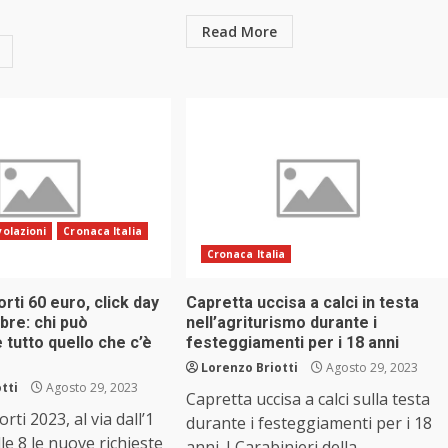
Read More
olazioni
Cronaca Italia
Cronaca Italia
rti 60 euro, click day
Capretta uccisa a calci in testa
bre: chi può
nell’agriturismo durante i
e tutto quello che c’è
festeggiamenti per i 18 anni
Lorenzo Briotti
Agosto 29, 2023
tti
Agosto 29, 2023
Capretta uccisa a calci sulla testa
ti 2023, al via dall’1
durante i festeggiamenti per i 18
le 8 le nuove richieste
anni. I Carabinieri della