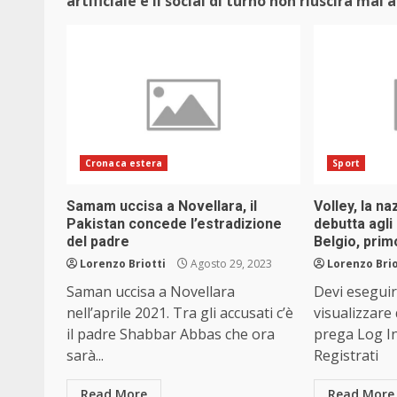
artificiale e il social di turno non riuscirà ma
Cronaca estera
Sport
Samam uccisa a Novellara, il
Volley, la n
Pakistan concede l’estradizione
debutta agli
del padre
Belgio, prim
Lorenzo Briotti
Agosto 29, 2023
Lorenzo Brio
Saman uccisa a Novellara
Devi eseguir
nell’aprile 2021. Tra gli accusati c’è
visualizzare
il padre Shabbar Abbas che ora
prega Log I
sarà...
Registrati
Read More
Read More