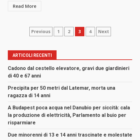
Read More
Paginazione
Previous
1
2
3
4
Next
degli
articoli
ARTICOLI RECENTI
Cadono dal cestello elevatore, gravi due giardinieri
di 40 e 67 anni
Precipita per 50 metri dal Latemar, morta una
ragazza di 14 anni
A Budapest poca acqua nel Danubio per siccità: cala
la produzione di elettricità, Parlamento al buio per
risparmiare
Due minorenni di 13 e 14 anni trascinate e molestate