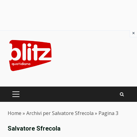
×
Skip
to
content
PRIMARY
MENU
Home
»
Archivi per Salvatore Sfrecola
»
Pagina 3
Salvatore Sfrecola