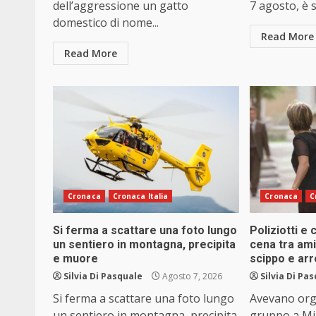
dell’aggressione un gatto
7 agosto, è s
domestico di nome...
Read More
Read More
Cronaca
Cronaca Italia
Cronaca
C
Si ferma a scattare una foto lungo
Poliziotti e
un sentiero in montagna, precipita
cena tra ami
e muore
scippo e arr
Silvia Di Pasquale
Agosto 7, 2026
Silvia Di Pa
Si ferma a scattare una foto lungo
Avevano org
un sentiero in montagna, precipita
gruppo a Mil