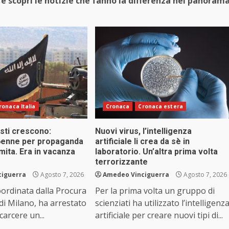
e scopri le notizie che fanno la differenza nel panoram
ronaca Italia
Cronaca
Cronaca estera
isti crescono:
Nuovi virus, l’intelligenza
6enne per propaganda
artificiale li crea da sè in
emita. Era in vacanza
laboratorio. Un’altra prima volta
terrorizzante
ciguerra
Agosto 7, 2026
Amedeo Vinciguerra
Agosto 7, 2026
coordinata dalla Procura
Per la prima volta un gruppo di
 di Milano, ha arrestato
scienziati ha utilizzato l’intelligenz
carcere un...
artificiale per creare nuovi tipi di...