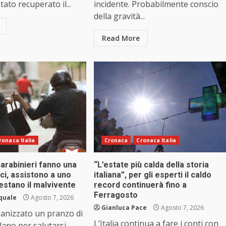
tato recuperato il...
incidente. Probabilmente conscio
della gravità...
Read More
ronaca Italia
Cronaca
Cronaca Italia
 carabinieri fanno una
“L’estate più calda della storia
ci, assistono a uno
italiana”, per gli esperti il caldo
estano il malvivente
record continuerà fino a
Ferragosto
squale
Agosto 7, 2026
Gianluca Pace
Agosto 7, 2026
anizzato un pranzo di
L’Italia continua a fare i conti con
ano per salutarsi