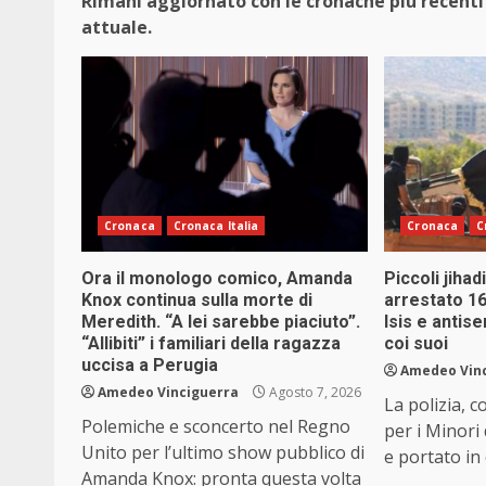
Rimani aggiornato con le cronache più recenti 
attuale.
Cronaca
Cronaca Italia
Cronaca
C
Ora il monologo comico, Amanda
Piccoli jihad
Knox continua sulla morte di
arrestato 1
Meredith. “A lei sarebbe piaciuto”.
Isis e antis
“Allibiti” i familiari della ragazza
coi suoi
uccisa a Perugia
Amedeo Vin
Amedeo Vinciguerra
Agosto 7, 2026
La polizia, 
Polemiche e sconcerto nel Regno
per i Minori
Unito per l’ultimo show pubblico di
e portato in 
Amanda Knox: pronta questa volta