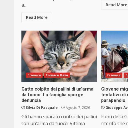
a...
Read More
Read More
Cronaca
Cronaca Italia
Cronaca
C
Gatto colpito dai pallini di un’arma
Giovane mig
da fuoco. La famiglia sporge
tentativo di
denuncia
parapendio
Silvia Di Pasquale
Agosto 7, 2026
Giuseppe Av
Gli hanno sparato contro dei pallini
Fonti della 
con un’arma da fuoco. Vittima
riferito che 