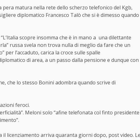
a pera matura nella rete dello scherzo telefonico del Kgb,
sigliere diplomatico Francesco Talò che si è dimesso quando
 “L’Italia scopre insomma che è in mano a una dilettante
burla” russa svela non trova nulla di meglio da fare che un
 per l’accaduto, carica la croce sulle spalle
diplomatico di area, a un passo dalla pensione e dunque con
sione, che lo stesso Bonini adombra quando scrive di
zioni feroci.
rficialità”. Meloni solo “afine telefonata col finto presidente
rimento”.
 il licenziamento arriva quaranta giorni dopo, post video. L