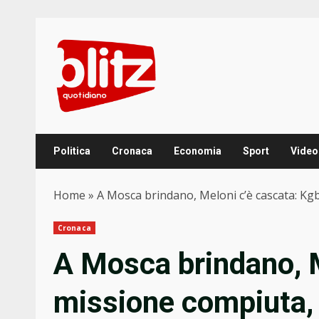
Skip
to
content
Politica
Cronaca
Economia
Sport
Video
Home
»
A Mosca brindano, Meloni c’è cascata: Kgb
Cronaca
A Mosca brindano, M
missione compiuta, 