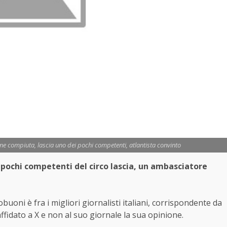
e compiuta, lascia uno dei pochi competenti, atlantista convinto
i pochi competenti del circo lascia, un ambasciatore
oni è fra i migliori giornalisti italiani, corrispondente da
ffidato a X e non al suo giornale la sua opinione.