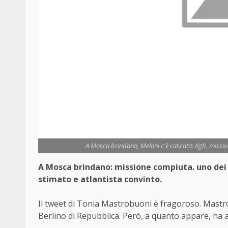
A Mosca brindano, Meloni c'è cascata: Kgb, mission
A Mosca brindano: missione
compiuta
. uno de
stimato e atlantista convinto.
Il tweet di Tonia Mastrobuoni è fragoroso. Mastrobu
Berlino di Repubblica. Però, a quanto appare, ha a