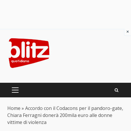
×
Skip
to
content
PRIMARY
MENU
Home
»
Accordo con il Codacons per il pandoro-gate,
Chiara Ferragni donerà 200mila euro alle donne
vittime di violenza