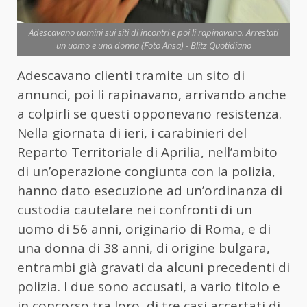
Adescavano uomini sui siti di incontri e poi li rapinavano. Arrestati
un uomo e una donna (Foto Ansa) - Blitz Quotidiano
Adescavano clienti tramite un sito di
annunci, poi li rapinavano, arrivando anche
a colpirli se questi opponevano resistenza.
Nella giornata di ieri, i carabinieri del
Reparto Territoriale di Aprilia, nell’ambito
di un’operazione congiunta con la polizia,
hanno dato esecuzione ad un’ordinanza di
custodia cautelare nei confronti di un
uomo di 56 anni, originario di Roma, e di
una
donna
di 38 anni, di origine bulgara,
entrambi già gravati da alcuni precedenti di
polizia. I due sono accusati, a vario titolo e
in concorso tra loro, di tre casi accertati di