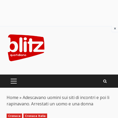
×
Skip
to
content
PRIMARY
MENU
Home
»
Adescavano uomini sui siti di incontri e poi li
rapinavano. Arrestati un uomo e una donna
Cronaca
Cronaca Italia