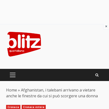
×
Skip
to
content
PRIMARY
MENU
Home
»
Afghanistan, i talebani arrivano a vietare
anche le finestre da cui si può scorgere una donna
Cronaca
Cronaca estera