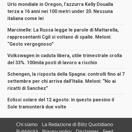
Urlo mondiale in Oregon, l’azzurra Kelly Doualla
terza a 16 anni nei 100 metri under 20. Nessuna
italiana come lei
Marcinelle: La Russa legge le parole di Mattarella,
rappresentanti Cgil si voltano di spalle. Meloni:
“Gesto vergognoso”
Volkswagen in caduta libera, utile trimestrale crolla
del 33%. 100mila posti di lavoro a rischio
Schengen, la risposta della Spagna: controlli fino al 7
settembre per chi arriva dall’Italia. Meloni: “No ai
ricatti di Sanchez”
Eclissi solare del 12 agosto: in questo paesino il
Sole tramonterà due volte
Chi siamo
La Redazione di Blitz Quotidiano
Pubblicità
Privacy policy
Disclaimer
Feed