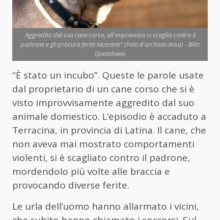
Aggredito dal suo cane corso, all'improvviso si scaglia contro il
padrone e gli procura ferite laceranti" (Foto d'archivio Ansa) - Blitz
Quotidiano
“È stato un incubo”. Queste le parole usate
dal proprietario di un cane corso che si è
visto improvvisamente aggredito dal suo
animale domestico. L’episodio è accaduto a
Terracina, in provincia di Latina. Il cane, che
non aveva mai mostrato comportamenti
violenti, si è scagliato contro il padrone,
mordendolo più volte alle braccia e
provocando diverse ferite.
Le urla dell’uomo hanno allarmato i vicini,