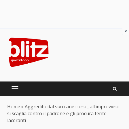
×
Skip
to
content
PRIMARY
MENU
Home
»
Aggredito dal suo cane corso, all’improvviso
si scaglia contro il padrone e gli procura ferite
laceranti