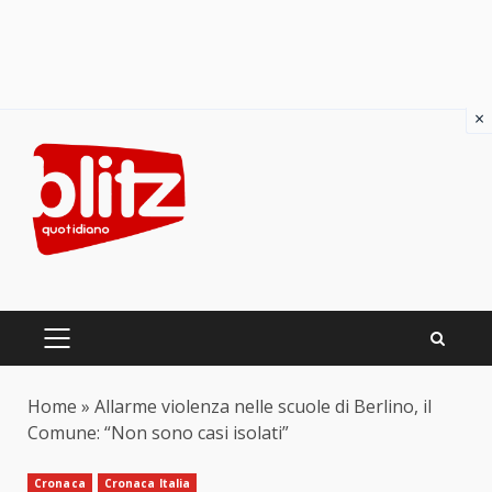
×
Skip
to
content
PRIMARY
MENU
Home
»
Allarme violenza nelle scuole di Berlino, il
Comune: “Non sono casi isolati”
Cronaca
Cronaca Italia