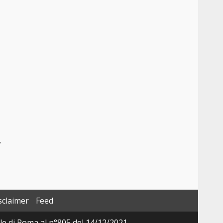
”
sclaimer
Feed
ale di Roma al n°805 del 14/12/2021