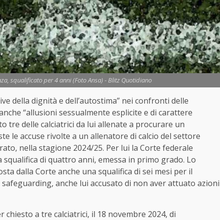
nza, squalificato per 4 anni (Foto Ansa) - Blitz Quotidiano
ive della dignità e dell’autostima” nei confronti delle
 anche “allusioni sessualmente esplicite e di carattere
 tre delle calciatrici da lui allenate a procurare un
 le accuse rivolte a un allenatore di calcio del settore
Prato, nella stagione 2024/25. Per lui la Corte federale
 squalifica di quattro anni, emessa in primo grado. Lo
sta dalla Corte anche una squalifica di sei mesi per il
el safeguarding, anche lui accusato di non aver attuato azioni
r chiesto a tre calciatrici, il 18 novembre 2024, di