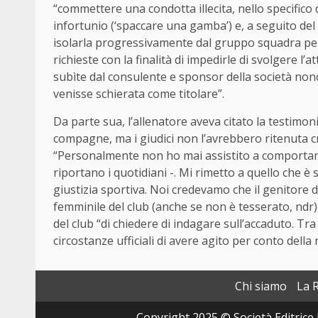
“commettere una condotta illecita, nello specific
infortunio (‘spaccare una gamba’) e, a seguito del l
isolarla progressivamente dal gruppo squadra per 
richieste con la finalità di impedirle di svolgere l’
subìte dal consulente e sponsor della società nonc
venisse schierata come titolare”.
Da parte sua, l’allenatore aveva citato la testimon
compagne, ma i giudici non l’avrebbero ritenuta cre
“Personalmente non ho mai assistito a comportamen
riportano i quotidiani -. Mi rimetto a quello che è 
giustizia sportiva. Noi credevamo che il genitore 
femminile del club (anche se non è tesserato, ndr
del club “di chiedere di indagare sull’accaduto. Tr
circostanze ufficiali di avere agito per conto della 
Chi siamo
La 
Copyright 2025 © Società Editrice 