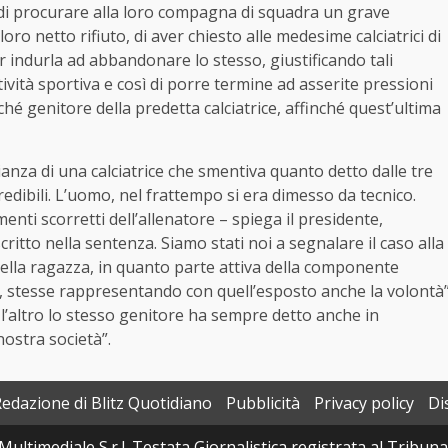
o di procurare alla loro compagna di squadra un grave
oro netto rifiuto, di aver chiesto alle medesime calciatrici di
indurla ad abbandonare lo stesso, giustificando tali
attività sportiva e così di porre termine ad asserite pressioni
hé genitore della predetta calciatrice, affinché quest’ultima
ianza di una calciatrice che smentiva quanto detto dalle tre
dibili. L’
uomo
, nel frattempo si era dimesso da tecnico.
ti scorretti dell’allenatore – spiega il presidente,
scritto nella sentenza. Siamo stati noi a segnalare il caso alla
della ragazza, in quanto parte attiva della componente
), stesse rappresentando con quell’esposto anche la volontà
a l’altro lo stesso genitore ha sempre detto anche in
nostra società”.
Redazione di Blitz Quotidiano
Pubblicità
Privacy policy
Di
Multimediale S.r.l. Testata Giornalistica registrata al Tribun