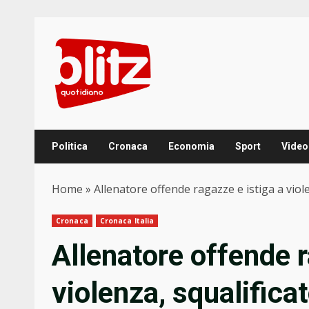
Skip
to
content
Politica
Cronaca
Economia
Sport
Video
Home
»
Allenatore offende ragazze e istiga a viole
Cronaca
Cronaca Italia
Allenatore offende r
violenza, squalifica