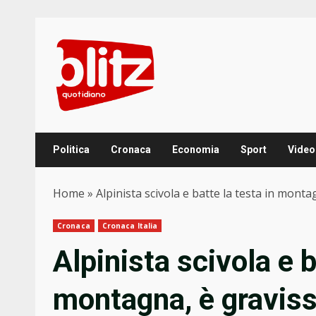
Skip
to
content
Politica
Cronaca
Economia
Sport
Video
Home
»
Alpinista scivola e batte la testa in mont
Cronaca
Cronaca Italia
Alpinista scivola e b
montagna, è gravis