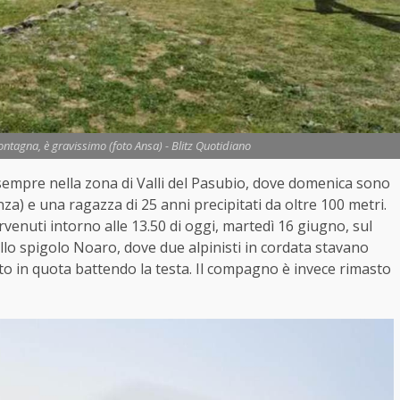
montagna, è gravissimo (foto Ansa) - Blitz Quotidiano
sempre nella zona di Valli del Pasubio, dove domenica sono
nza) e una ragazza di 25 anni precipitati da oltre 100 metri.
rvenuti intorno alle 13.50 di oggi, martedì 16 giugno, sul
lo spigolo Noaro, dove due alpinisti in cordata stavano
ato in quota battendo la testa. Il compagno è invece rimasto