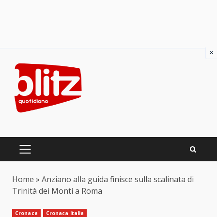
×
Skip
to
content
PRIMARY
MENU
Home
»
Anziano alla guida finisce sulla scalinata di
Trinità dei Monti a Roma
Cronaca
Cronaca Italia