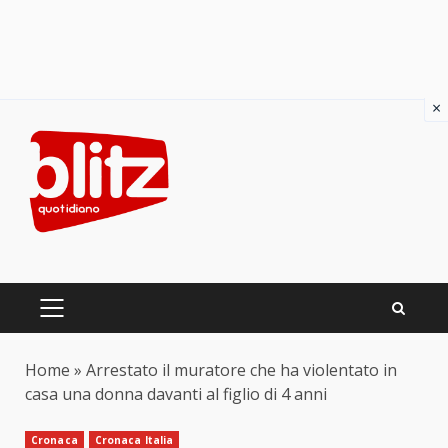
×
Skip
to
content
PRIMARY
MENU
Home
»
Arrestato il muratore che ha violentato in
casa una donna davanti al figlio di 4 anni
Cronaca
Cronaca Italia