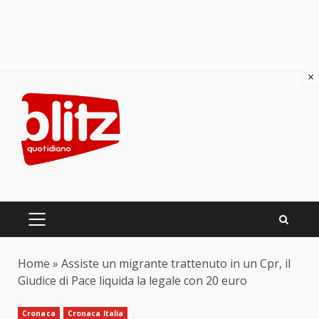
×
Skip
to
content
PRIMARY
MENU
Home
»
Assiste un migrante trattenuto in un Cpr, il
Giudice di Pace liquida la legale con 20 euro
Cronaca
Cronaca Italia