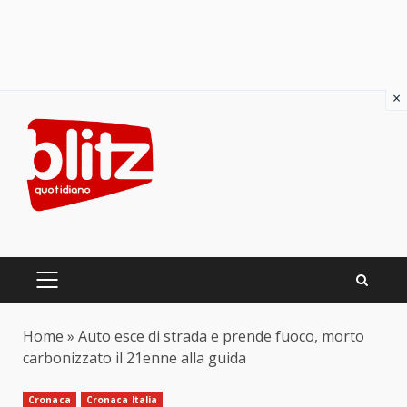
×
Skip
to
content
PRIMARY
MENU
Home
»
Auto esce di strada e prende fuoco, morto
carbonizzato il 21enne alla guida
Cronaca
Cronaca Italia