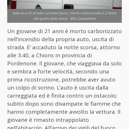
Auto esce di strada e prende fuoco, morto carbonizzato il 21enne
alla guida (foto Ansa) - Blitz Quotidiano
Un giovane di 21 anni è morto carbonizzato
nell’incendio della propria auto, uscita di
strada. E’ accaduto la notte scorsa, attorno
alle 3.40, a Chions in provincia di
Pordenone. Il giovane, che viaggiava da solo
e sembra a forte velocità, secondo una
prima ricostruzione, potrebbe aver avuto
un colpo di sonno. L’auto è uscita dalla
carreggiata ed è finita contro un ostacolo;
subito dopo sono divampate le fiamme che
hanno completamente avvolto la vettura. Il
giovane è rimasto intrappolato
nell’abitacolo. All’arrivo dei vigili del fuoco