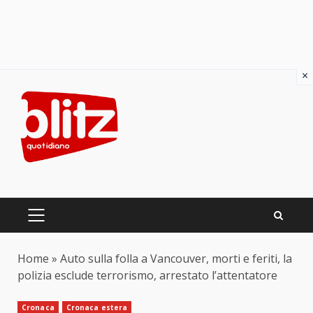
×
Skip
to
content
PRIMARY
MENU
Home
»
Auto sulla folla a Vancouver, morti e feriti, la
polizia esclude terrorismo, arrestato l’attentatore
Cronaca
Cronaca estera