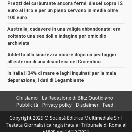
Prezzi del carburante ancora fermi: diesel sopra i 2
euro al litro e per un pieno servono in media oltre
100 euro
Australia, cadavere in una valigia abbandonata: era
soltanto una sex doll e indagine per omicidio
archiviata
Addetto alla sicurezza muore dopo un pestaggio
all’esterno di una discoteca nel Cosentino
In Italia il 34% di mare e laghi inquinati per la mala
depurazione, i dati di Legambiente
Chi siamo
La Redazione di Blitz Quotidiano
Pubblicità
Privacy policy
Disclaimer
Feed
Copyright 2025 © Società Editrice Multimediale S.r.l.
Testata Giornalistica registrata al Tribunale di Roma al
n°805 del 14/12/2021