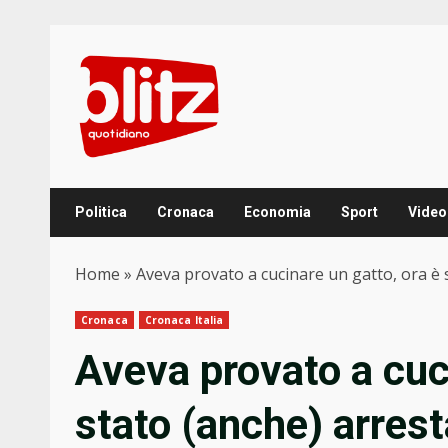
Skip
to
content
Politica
Cronaca
Economia
Sport
Video
Home
»
Aveva provato a cucinare un gatto, ora è 
Cronaca
Cronaca Italia
Aveva provato a cuci
stato (anche) arrest