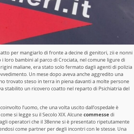
tto per mangiarlo di fronte a decine di genitori, zii e nonni
loro bambini al parco di Crociata, nel comune ligure di
igini maliane, era stato solo fermato dagli agenti di polizia
provvedimento. Un mese dopo aveva anche aggredito una
ano trovato steso in terra in piena davanti a molte persone
va stabilito un ricovero coatto nel reparto di Psichiatria del
 coinvolto l’uomo, che una volta uscito dall’ospedale è
, come si legge su il Secolo XIX. Alcune
commesse
di
gli operatori che il 38enne si è presentato ripetutamente
endosi come partner per degli incontri con le stesse. Una