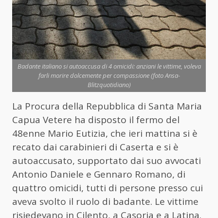
Badante italiano si autoaccusa di 4 omicidi: anziani le vittime, voleva
farli morire dolcemente per compassione (foto Ansa-
Blitzquotidiano)
La Procura della Repubblica di Santa Maria
Capua Vetere ha disposto il fermo del
48enne Mario Eutizia, che ieri mattina si è
recato dai carabinieri di Caserta e si è
autoaccusato, supportato dai suo avvocati
Antonio Daniele e Gennaro Romano, di
quattro omicidi, tutti di persone presso cui
aveva svolto il ruolo di badante. Le vittime
risiedevano in Cilento, a Casoria e a Latina.