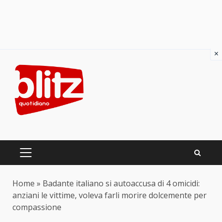
×
Skip
to
content
PRIMARY
MENU
Home
»
Badante italiano si autoaccusa di 4 omicidi:
anziani le vittime, voleva farli morire dolcemente per
compassione