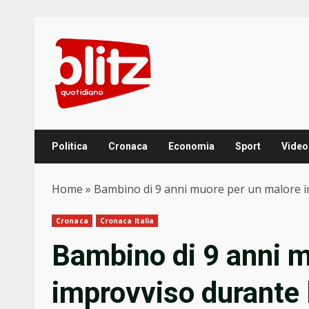
Skip
to
content
Politica
Cronaca
Economia
Sport
Video
Home
»
Bambino di 9 anni muore per un malore i
Cronaca
Cronaca Italia
Bambino di 9 anni m
improvviso durante 