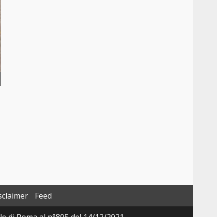
sclaimer
Feed