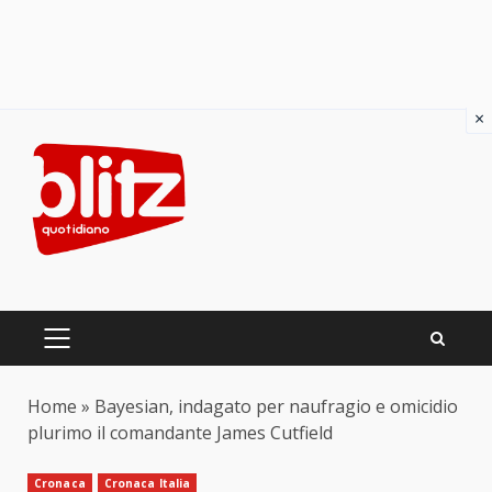
×
Skip
to
content
PRIMARY
MENU
Home
»
Bayesian, indagato per naufragio e omicidio
plurimo il comandante James Cutfield
Cronaca
Cronaca Italia