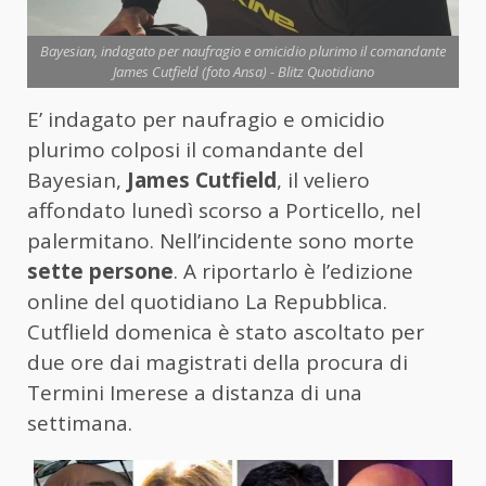
Bayesian, indagato per naufragio e omicidio plurimo il comandante
James Cutfield (foto Ansa) - Blitz Quotidiano
E’ indagato per naufragio e omicidio
plurimo colposi il comandante del
Bayesian,
James Cutfield
, il veliero
affondato lunedì scorso a Porticello, nel
palermitano. Nell’incidente sono morte
sette persone
. A riportarlo è l’edizione
online del quotidiano La Repubblica.
Cutflield domenica è stato ascoltato per
due ore dai magistrati della procura di
Termini Imerese a distanza di una
settimana.