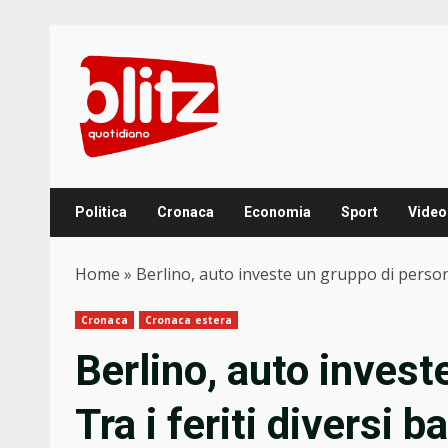
Skip
to
content
Politica
Cronaca
Economia
Sport
Video
Home
»
Berlino, auto investe un gruppo di persone
Cronaca
Cronaca estera
Berlino, auto invest
Tra i feriti diversi 