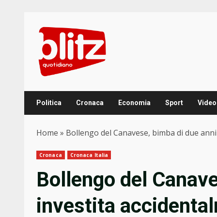
Skip
to
content
Politica
Cronaca
Economia
Sport
Video
Home
»
Bollengo del Canavese, bimba di due anni
Cronaca
Cronaca Italia
Bollengo del Canave
investita accidenta