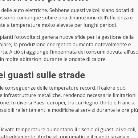
elle auto elettriche. Sebbene questi veicoli siano dotati di
 possono comunque subire una diminuzione dell’efficienza e
ste a temperature molto elevate per lunghi periodi.
pianti fotovoltaici genera nuove sfide per la gestione della
o solare, la produzione energetica aumenta notevolmente e
rta. A ciò si aggiunge l’impennata dei consumi dovuta all’us
in molte abitazioni durante le ondate di calore.
i guasti sulle strade
n le conseguenze delle temperature record. Il calore può
lle infrastrutture metalliche, rendendo necessarie limitazioni
zione. In diversi Paesi europei, tra cui Regno Unito e Francia,
ibili rallentamenti e modifiche ai servizi durante le ore più
Le elevate temperature aumentano il rischio di guasti ai veicoli,
i raffreddamento. Anche gli pneumatici e il manto stradale