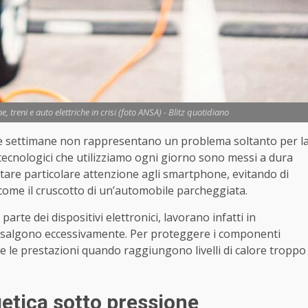
reni e auto elettriche in crisi (foto ANSA) - Blitz quotidiano
e settimane non rappresentano un problema soltanto per l
 tecnologici che utilizziamo ogni giorno sono messi a dura
estare particolare attenzione agli smartphone, evitando di
e, come il cruscotto di un’automobile parcheggiata.
 parte dei dispositivi elettronici, lavorano infatti in
e salgono eccessivamente. Per proteggere i componenti
e le prestazioni quando raggiungono livelli di calore troppo
getica sotto pressione