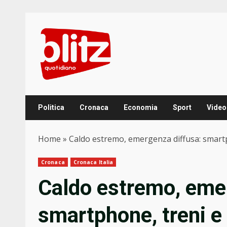
Skip
to
content
Politica
Cronaca
Economia
Sport
Video
Home
»
Caldo estremo, emergenza diffusa: smartph
Cronaca
Cronaca Italia
Caldo estremo, eme
smartphone, treni e a