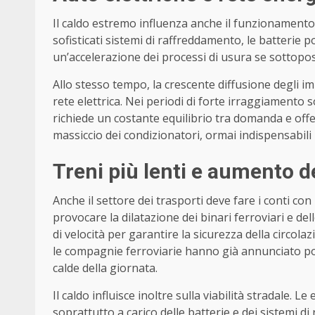
Il caldo estremo influenza anche il funzionamento d
sofisticati sistemi di raffreddamento, le batterie
un’accelerazione dei processi di usura se sottopo
Allo stesso tempo, la crescente diffusione degli im
rete elettrica. Nei periodi di forte irraggiament
richiede un costante equilibrio tra domanda e offe
massiccio dei condizionatori, ormai indispensabili 
Treni più lenti e aumento de
Anche il settore dei trasporti deve fare i conti co
provocare la dilatazione dei binari ferroviari e de
di velocità per garantire la sicurezza della circola
le compagnie ferroviarie hanno già annunciato poss
calde della giornata.
Il caldo influisce inoltre sulla viabilità stradale. 
soprattutto a carico delle batterie e dei sistemi d