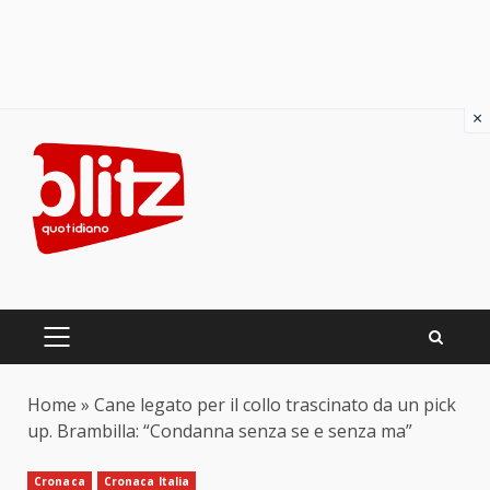
×
Skip
to
content
PRIMARY
MENU
Home
»
Cane legato per il collo trascinato da un pick
up. Brambilla: “Condanna senza se e senza ma”
Cronaca
Cronaca Italia